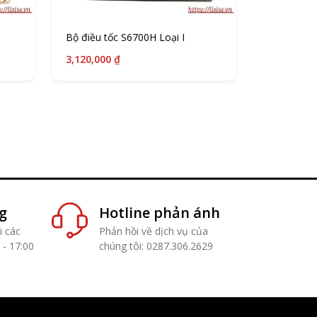
Bộ điều tốc S6700H Loại I
3,120,000 ₫
g
Hotline phản ánh
 các
Phản hồi về dịch vụ của
 - 17:00
chúng tôi: 0287.306.2629