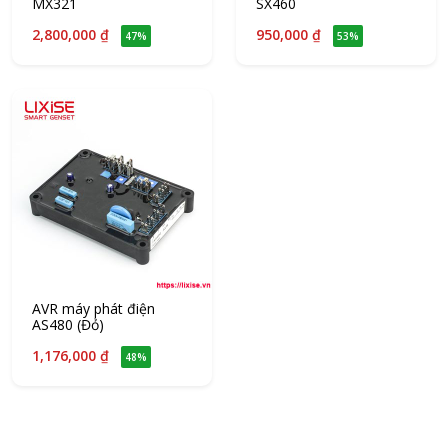
MX321
SX460
2,800,000 ₫
950,000 ₫
47%
53%
AVR máy phát điện
AS480 (Đỏ)
1,176,000 ₫
48%