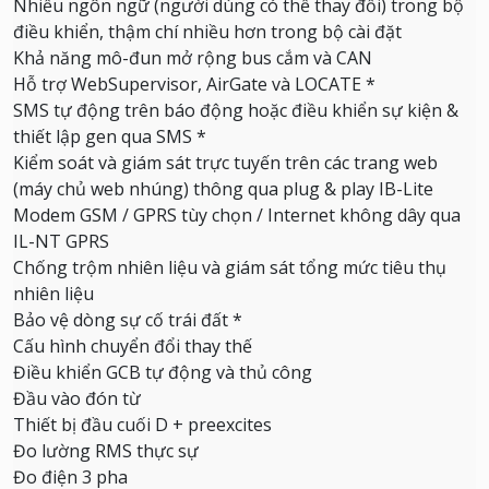
Nhiều ngôn ngữ (người dùng có thể thay đổi) trong bộ
điều khiển, thậm chí nhiều hơn trong bộ cài đặt
Khả năng mô-đun mở rộng bus cắm và CAN
Hỗ trợ WebSupervisor, AirGate và LOCATE *
SMS tự động trên báo động hoặc điều khiển sự kiện &
thiết lập gen qua SMS *
Kiểm soát và giám sát trực tuyến trên các trang web
(máy chủ web nhúng) thông qua plug & play IB-Lite
Modem GSM / GPRS tùy chọn / Internet không dây qua
IL-NT GPRS
Chống trộm nhiên liệu và giám sát tổng mức tiêu thụ
nhiên liệu
Bảo vệ dòng sự cố trái đất *
Cấu hình chuyển đổi thay thế
Điều khiển GCB tự động và thủ công
Đầu vào đón từ
Thiết bị đầu cuối D + preexcites
Đo lường RMS thực sự
Đo điện 3 pha