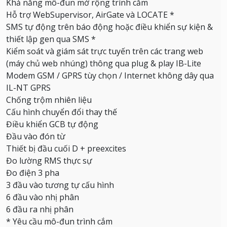
Khả năng mô-đun mở rộng trình cắm
Hỗ trợ WebSupervisor, AirGate và LOCATE *
SMS tự động trên báo động hoặc điều khiển sự kiện &
thiết lập gen qua SMS *
Kiểm soát và giám sát trực tuyến trên các trang web
(máy chủ web nhúng) thông qua plug & play IB-Lite
Modem GSM / GPRS tùy chọn / Internet không dây qua
IL-NT GPRS
Chống trộm nhiên liệu
Cấu hình chuyển đổi thay thế
Điều khiển GCB tự động
Đầu vào đón từ
Thiết bị đầu cuối D + preexcites
Đo lường RMS thực sự
Đo điện 3 pha
3 đầu vào tương tự cấu hình
6 đầu vào nhị phân
6 đầu ra nhị phân
* Yêu cầu mô-đun trình cắm