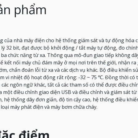
sản phẩm
ng của nhà máy điện cho hệ thống giám sát và tự động hóa 
lý 32 bit, đạt được bộ khởi động / tắt máy tự động, đo chính
 ba chức năng từ xa.
Thông qua mô-đun giao tiếp không dây
hể kết nối máy chủ đám mây ở mọi nơi trên thế giới, nhận ra
ớm, chẩn đoán lỗi từ xa và các dịch vụ khác.
Bộ điều khiển s
ạm vi nhiệt độ hoạt động rất rộng: -32 ~ 75 ℃.
Đồng thời có 
 các ngôn ngữ khác, tất cả các tham số có thể được điều chỉ
a một điều chỉnh giao diện USB và điều chỉnh và giám sát từ
, hệ thống dây đơn giản, độ tin cậy cao, hệ thống điều khiể
 loại máy phát điện và máy bơm chữa cháy.
đặc điểm