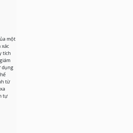
của một
 xác
 tích
 giám
ử dụng
thể
nh từ
 xa
n tự