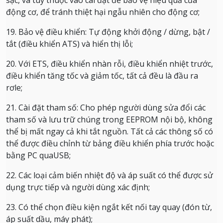
sạc, và tùy thuộc vào cài đặt để bảo vệ hiệu quả của
động cơ, để tránh thiệt hại ngẫu nhiên cho động cơ;
19. Bảo vệ điều khiển: Tự động khởi động / dừng, bật /
tắt (điều khiển ATS) và hiển thị lỗi;
20. Với ETS, điều khiển nhàn rỗi, điều khiển nhiệt trước,
điều khiển tăng tốc và giảm tốc, tất cả đều là đầu ra
rơle;
21. Cài đặt tham số: Cho phép người dùng sửa đổi các
tham số và lưu trữ chúng trong EEPROM nội bộ, không
thể bị mất ngay cả khi tắt nguồn.
Tất cả các thông số có
thể được điều chỉnh từ bảng điều khiển phía trước hoặc
bằng PC quaUSB;
22. Các loại cảm biến nhiệt độ và áp suất có thể được sử
dụng trực tiếp và người dùng xác định;
23. Có thể chọn điều kiện ngắt kết nối tay quay (đón từ,
áp suất dầu, máy phát);