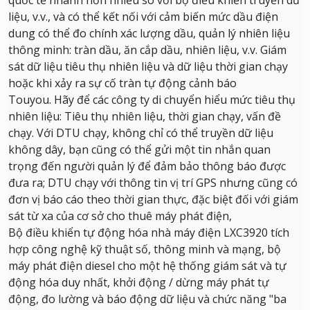
quốc tế nhanh hơn nhiều so với bộ điều khiển truyền dữ
liệu, v.v., và có thể kết nối với cảm biến mức dầu điện
dung có thể đo chính xác lượng dầu, quản lý nhiên liệu
thông minh: tràn dầu, ăn cắp dầu, nhiên liệu, v.v.
Giám
sát dữ liệu tiêu thụ nhiên liệu và dữ liệu thời gian chạy
hoặc khi xảy ra sự cố tràn tự động cảnh báo
Touyou.
Hãy để các công ty di chuyển hiểu mức tiêu thụ
nhiên liệu: Tiêu thụ nhiên liệu, thời gian chạy, vấn đề
chạy.
Với DTU chạy, không chỉ có thể truyền dữ liệu
không dây, bạn cũng có thể gửi một tin nhắn quan
trọng đến người quản lý để đảm bảo thông báo được
đưa ra;
DTU chạy với thông tin vị trí GPS nhưng cũng có
đơn vị báo cáo theo thời gian thực, đặc biệt đối với giám
sát từ xa của cơ sở cho thuê máy phát điện,
Bộ điều khiển tự động hóa nhà máy điện LXC3920 tích
hợp công nghệ kỹ thuật số, thông minh và mạng, bộ
máy phát điện diesel cho một hệ thống giám sát và tự
động hóa duy nhất, khởi động / dừng máy phát tự
động, đo lường và báo động dữ liệu và chức năng "ba