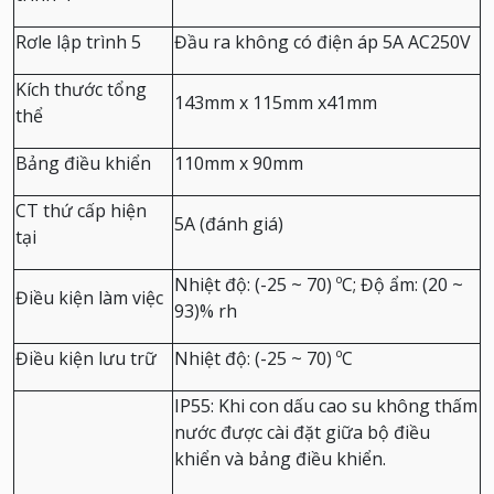
Rơle lập trình 5
Đầu ra không có điện áp 5A AC250V
Kích thước tổng
143mm x 115mm x41mm
thể
Bảng điều khiển
110mm x 90mm
CT thứ cấp hiện
5A (đánh giá)
tại
Nhiệt độ: (-25 ~ 70) ºC;
Độ ẩm: (20 ~
Điều kiện làm việc
93)% rh
Điều kiện lưu trữ
Nhiệt độ: (-25 ~ 70) ºC
IP55: Khi con dấu cao su không thấm
nước được cài đặt giữa bộ điều
khiển và bảng điều khiển.