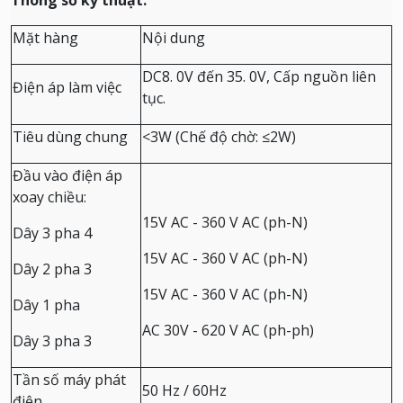
Thông số kỹ thuật:
Mặt hàng
Nội dung
DC8.
0V đến 35. 0V, Cấp nguồn liên
Điện áp làm việc
tục.
Tiêu dùng chung
<3W (Chế độ chờ: ≤2W)
Đầu vào điện áp
xoay chiều:
15V AC - 360 V AC (ph-N)
Dây 3 pha 4
15V AC - 360 V AC (ph-N)
Dây 2 pha 3
15V AC - 360 V AC (ph-N)
Dây 1 pha
AC 30V - 620 V AC (ph-ph)
Dây 3 pha 3
Tần số máy phát
50 Hz / 60Hz
điện